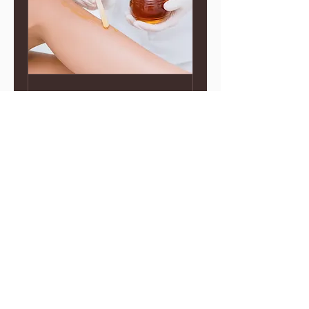
waxing
45 דקות
50
דולר
אמריקאי
להרשמה