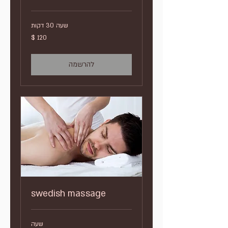
שעה 30 דקות
120
דולר
אמריקאי
להרשמה
swedish massage
שעה