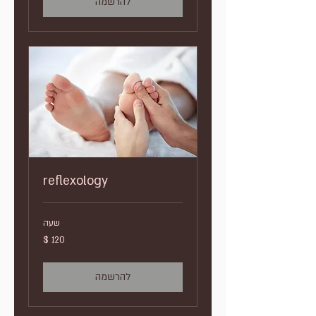
להרשמה
reflexology
שעה
120
דולר
אמריקאי
להרשמה