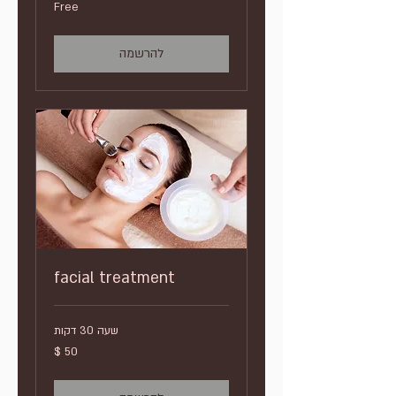
Free
Free
להרשמה
facial treatment
שעה 30 דקות
50
דולר
אמריקאי