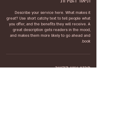
תיאור השירות
Describe your service here. What makes it
great? Use short catchy text to tell people what
you offer, and the benefits they will receive. A
great description gets readers in the mood,
and makes them more likely to go ahead and
book.
פרטי איש הקשר
tumbokiri@gmail.com
Email:
tumbokiri@gmail.com
אמיר
052.333.3152